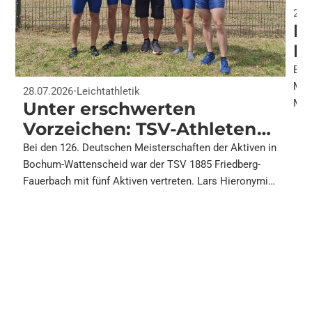
26.
Fa
M
Ti
Bei
Mön
E
28.07.2026
•
Leichtathletik
Meda
Unter erschwerten
Me
und
Vorzeichen: TSV-Athleten
u
bei der Deutschen
Bei den 126. Deutschen Meisterschaften der Aktiven in
D
Bochum-Wattenscheid war der TSV 1885 Friedberg-
Meisterschaft in
Fauerbach mit fünf Aktiven vertreten. Lars Hieronymi
Wattenscheid
lief -…